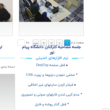
.
.
برو
صفحه
1
از
4
4
3
2
1
بعدي
جلسه مصاحبه كاركنان دانشگاه پیام
ار
نور
نرم افزارهای امنیتی
قفل صفحه DeskTop
*
دسته بندي ا
*
مخفی نمودن درایوها و پورت USB
فیلتر کردن سایتهای غیر اخلاقی
*
*
عدم کپی شدن فایلهای صوتی و تصویری
*
قفل گذار پوشه و فایل