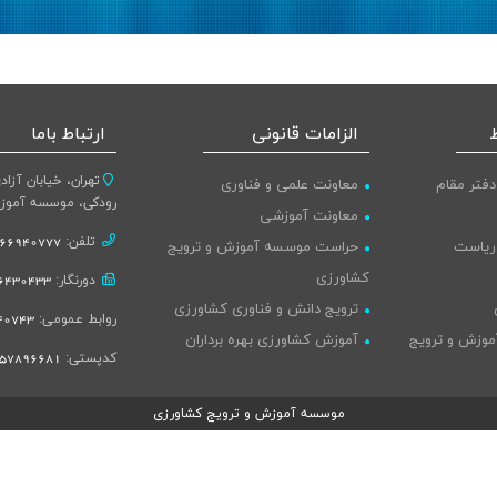
الزامات قانونی
ارتباط باما
تهران، خیابان آزاد
دفتر مقام
معاونت علمی و فناوری
رودکی، موسسه آموز
معاونت آموزشی
تلفن:
66940777-021
 ریاست
حراست موسسه آموزش و ترویج
کشاورزی
دورنگار:
430433-021
ترویج دانش و فناوری کشاورزی
روابط عمومی:
743-021
موزش و ترویج
آموزش کشاورزی بهره برداران
کدپستی:
57896681
موسسه آموزش و ترویج کشاورزی