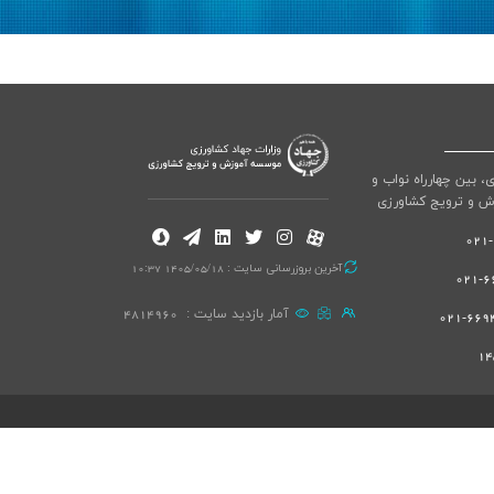
ی، بین چهارراه نواب و
ش و ترویج کشاورزی
آخرین بروزرسانی سایت : 1405/05/18 10:37
66
آمار بازدید سایت :
4814960
66940
14