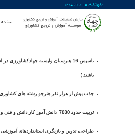
پنج‌شنبه, 15 مرداد 1405
صفحه ا
باشند )
جذب بیش از هزار نفر هنرجو رشته های کشاوری
تربیت حدود 7000 دانش ­آموز کار دانش و فنی و حرفه ­ای ( در 8 هنرستان وابسته در سال تحصیلی 99-1398 و 29 مرکز آموزش در قالب برون سپاری )
طراحی، تدوین و بازنگری استانداردهای آموزشی