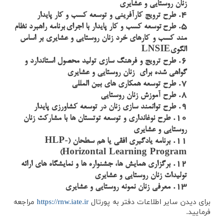
زنان روستایی و عشایری
4.
طرح ترويج کارآفرینی و توسعه کسب و کار پایدار
5.
طرح
توسعه کسب و کار پایدار با اجرای
برنامه راهبرد نظام
مند کسب و
کارهای خرد زنان روستایی و عشایری بر اساس
LNSIE
الگوی
6.
طرح ترویج و فرهنگ سازی تولید محصول استاندارد و
گواهی شده برای زنان روستایی و عشایری
7.
طرح توسعه همکاری های بین المللی
8.
طرح آموزش زنان روستایی
9.
طرح توانمند سازی زنان در توسعه کشاورزی پایدار
10.
طرح نوغانداری و توسعه توتستان ها با مشارکت زنان
روستایی و عشایری
HLP-
11.
برنامه یادگیری افقی یا هم سطحان (
Horizontal Learning Program
)
12.
برگزاری همایش ها، جشنواره ها و نمایشگاه های ارائه
تولیدات زنان روستایی و عشایری
13.
معرفی زنان نمونه روستایی و عشایری
برای دیدن سایر اطلاعات دفتر به پورتال
https://rnw.iate.ir
مراجعه
فرمایید.