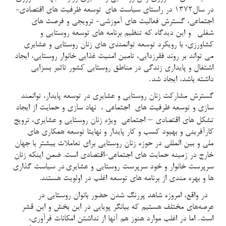
در سال1372 در راستاي سياست هاي
توسعه ظرفیت های اقتصادی-
اجتماعي، گسترش فعالیت های آموزشي- ترويجي و فرصت هاي
شغلي
و این دیدگاه که تنظيم برنامه هاي توسعه روستايي و
کشاورزی، با رویکرد توسعه توانمندي هاي زنان روستایی و عشایری
می تواند بر روند فقرزدايي، تامين امنيت غذايي خانوار روستايي، ايجاد
اشتغال و پايداري زندگي در مناطق روستايي كشور تاثير بسزايي
.
داشته باشد، ایجاد شد
گسترش مشارکت زنان روستایی و عشایری در توسعه پایدار، توانمند
سازی و توسعه ظرفیت های اجتماعی ، نهاد سازی و حمایت از ایجاد
–
تشکل های اقتصادی
اجتماعی ویژه زنان روستایی و عشایری، ترویج
کارآفرینی و بهبود کسب و کار پایدار و نهایتا توسعه همكاري هاي
ملي و بين المللی در حوزه زنان روستایی برای تعاملات بیشتر با جهان
خارج در زمینه حمایت های اجتماعی-اقتصادی است. ضمن اینکه زنان
سرپرست خانوار و خود سرپرست روستايي و عشايري
در سیاست گذاری
ها و بهره مندی از برنامه های توسعه اغلب در اولویت هستند.
در واقع، امروزه شاهد پررنگ شدن حضور بانوان روستایی در
عرصه‌های مختلف هستیم که بیانگر پویایی در این بخش و این قشر
.
است
اما در اغلب موارد هنوز هم آنها از نداشتن امکانات فرآوری،