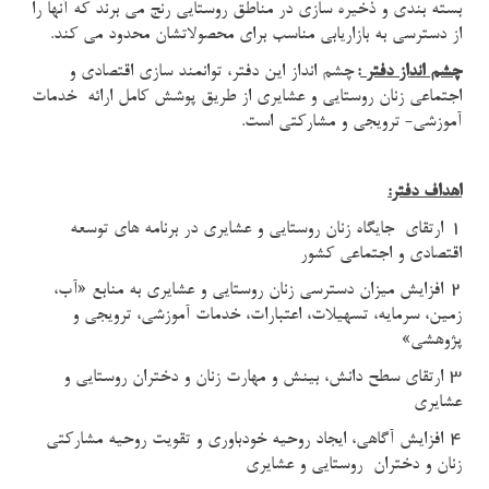
بسته بندی و ذخیره سازی در مناطق روستایی رنج می برند که آنها را
از دسترسی به بازاریابی مناسب برای محصولاتشان محدود می کند.
چشم انداز دفتر
:
چشم انداز این دفتر، توانمند سازی اقتصادی و
اجتماعی زنان روستایی و عشایری از طریق پوشش کامل ارائه خدمات
آموزشی- ترویجی و مشارکتی است.
اهداف دفتر:
1
ارتقای جایگاه زنان روستایی و عشایری در برنامه های توسعه
اقتصادی و اجتماعی کشور
2
افزايش ميزان دسترسي زنان روستایي و عشایری به منابع «آب،
زمين، سرمايه، تسهيلات، اعتبارات، خدمات آموزشی، ترويجي و
پژوهشی»
3
ارتقای سطح دانش، بینش و مهارت زنان و دختران روستایی و
عشایری
4
افزايش آگاهي، ايجاد روحيه خودباوري و تقویت روحيه مشاركتي
زنان و دختران روستايي و عشايري