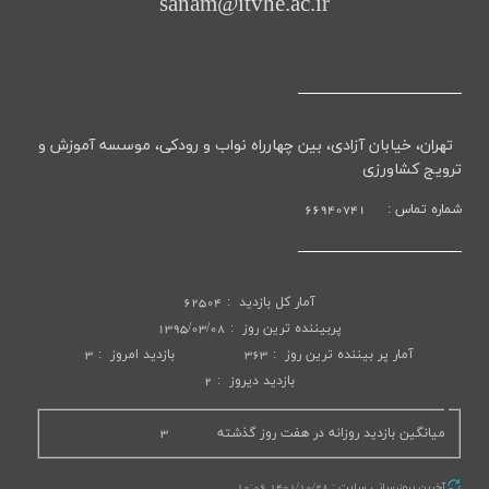
sanam@itvhe.ac.ir
تهران، خیابان آزادی، بین چهار
راه نواب و رودکی، موسسه آموزش و
ترویج کشاورزی
شماره تماس : 66940741
آمار کل بازدید
62504
پربیننده ترین روز
1395/03/08
آمار پر بيننده ترين روز
363
بازديد امروز
3
بازديد ديروز
2
میانگین بازدید روزانه در هفت روز گذشته
3
آخرین بروزرسانی سایت : 1401/10/28 10:06