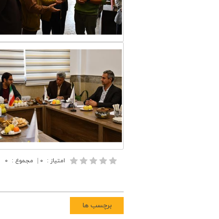
امتیاز
:
۰
|
مجموع
:
۰
برچسب ها