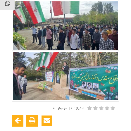
امتیاز
:
۰
|
مجموع
:
۰