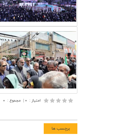
امتیاز
:
۰
|
مجموع
:
۰
برچسب ها