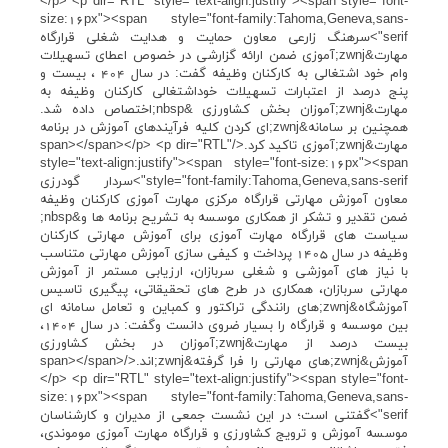
</p> <p dir="RTL" style="text-align:justify"><span style="font-
size:16px"><span style="font-family:Tahoma,Geneva,sans-
serif">سرهنگ زارعی معاون حمایت و هدایت شغلی قرارگاه
مهارت&zwnj;آموزی ضمن ارائه گزارشی در خصوص اعطای تسهیلات
وام خود اشتغالی به کارکنان وظیفه گفت: در سال 404 ، بیست و
پنج درصد از اعتبارات تسهیلات خوداشتغالی کارکنان وظیفه به
مهارت&zwnj;آموزان بخش کشاورزی &nbsp;اختصاص داده شد.
همچنین بر سامانه&zwnj;ای کردن کلیه فرآیندهای آموزش در برنامه
مهارت&zwnj;آموزی تاکید کرد.</span></span></p> <p dir="RTL"
style="text-align:justify"><span style="font-size:16px"><span
style="font-family:Tahoma,Geneva,sans-serif">سردار گودرزی
معاون آموزش مهارتی قرارگاه مرکزی مهارت آموزی کارکنان وظیفه
ضمن تقدیر و تشکر از همکاری موسسه به تشریح برنامه ها و&nbsp;
سیاست های قرارگاه مهارت آموزی برای آموزش مهارتی کارکنان
وظیفه در سال 1405 پرداخت و کیفی سازی آموزش مهارتی متناسب
با نیاز های آموزشی و شغلی سربازان، ارزیابی مستمر از آموزش
مهارتی سربازان، همکاری در طرح های تحقیقاتی، پیگیری تاسیس
آموزشگاه&zwnj;های رانندگی تراکتور و کمباین و تعامل سامانه ای
بین موسسه و قرارگاه را بسیار ضروی دانست وگفت: در سال 1404،
بیست درصد از مهارت&zwnj;آموزان در بخش کشاورزی
آموزش&zwnj;های مهارتی را فرا گرفته&zwnj;اند.</span></span>
</p> <p dir="RTL" style="text-align:justify"><span style="font-
size:16px"><span style="font-family:Tahoma,Geneva,sans-
serif">گفتنی است؛ در این نشست جمعی از مدیران و کارشناسان
موسسه آموزش و ترویج کشاورزی و قرارگاه مهارت آموزی موموندی،