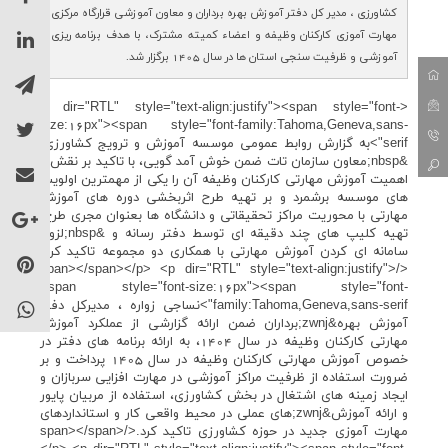
کشاورزی ، مدیر کل دفتر آموزش بهره برداران و معاون آموزشی قرارگاه مرکزی
مهارت آموزی کارکنان وظیفه و اعضاء کمیته مشترک، با هدف برنامه ریزی
آموزشی و ظرفیت سنجی استان ها در سال 1405 برگزار شد.
<p dir="RTL" style="text-align:justify"><span style="font-
size:16px"><span style="font-family:Tahoma,Geneva,sans-
serif">به گزارش روابط عمومی موسسه آموزش و ترویج کشاورزی؛
&nbsp;معاون سازمان تات ضمن خوش آمد گویی، با تاکید بر نقش و
اهمیت آموزش مهارتی کارکنان وظیفه آن را یکی از مهمترین اولویت
های موسسه برشمرد و بر تهیه طرح اثربخشی دوره های آموزش
مهارتی با محوریت مراکز تحقیقاتی و دانشگاه ها بعنوان مجری طرح،
تهیه کلیپ های چند دقیقه ای توسط دفتر رسانه و &nbsp;لزوم
سامانه ای کردن آموزش مهارتی با همکاری دو مجموعه تاکید کرد.
</span></span></p> <p dir="RTL" style="text-align:justify">
<span style="font-size:16px"><span style="font-
family:Tahoma,Geneva,sans-serif">نساجی زواره ، مدیرکل دفتر
آموزش بهره&zwnj;برداران ضمن ارائه گزارشی از عملکرد آموزش
مهارتی کارکنان وظیفه در سال 1404، به ارائه برنامه های دفتر در
خصوص آموزش مهارتی کارکنان وظیفه در سال 1405 پرداخت و بر
ضرورت استفاده از ظرفیت مراکز آموزشی در مهارت افزایی سربازان و
ایجاد زمینه های اشتغال در بخش کشاورزی، استفاده از مربیان پایور
و ارائه آموزش&zwnj;های عملی در محیط واقعی کار و استانداردهای
مهارت آموزی جدید در حوزه کشاورزی تاکید کرد.</span></span>