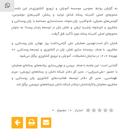
به گزارش روابط عمومی موسسه آموزش و ترویج کشاورزی؛در این نشست
محورهای اصلی کمیته رسانه شامل تولید و پخش کلیپ‌های موضوعی،
آنونس‌های معرفی، فتوکلیپ زنان نمونه، مستند‌سازی مصاحبه با زنان روستایی و
عشایری و تاریخچه زنجیره ارزش و نقش زنان در توسعه پایدار روستا به ‌عنوان
محورهای اصلی کمیته رسانه مورد تأکید قرار گرفت.
شایان ذکر است؛نهمین همایش ملی گرامی‌داشت روز جهانی زنان روستایی و
عشایری، با هدف برجسته سازی نقش زنان در کشاورزی و توسعه روستایی 22
مهرماه 1404 در سازمان تحقیقات، آموزش و ترویج کشاورزی برگزار می‌شود.
گفتنی است؛ این جلسه با هدف بررسی و نهایی‌سازی برنامه‌های رسانه‌ای همایش
با حضور «علی‌میرزایی»، مدیر کل دفتر شبکه دانش و رسانه‌های ترویجی؛ مریم
طهماسبی، مدیر کل دفتر توسعه فعالیت‌های کشاورزی زنان روستایی و
عشایری،معاونان وکارشناسان دردفتر شبکه دانش ورسانه‌های ترویجی برگزار شد.
امتیاز
:
۰
|
مجموع
:
۰